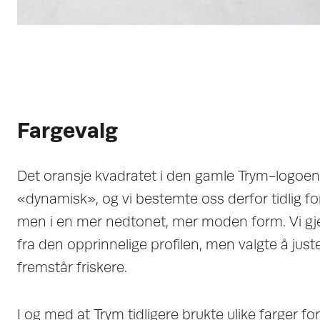
Fargevalg
Det oransje kvadratet i den gamle Trym-logoe
«dynamisk», og vi bestemte oss derfor tidlig fo
men i en mer nedtonet, mer moden form. Vi g
fra den opprinnelige profilen, men valgte å just
fremstår friskere.
I og med at Trym tidligere brukte ulike farger fo