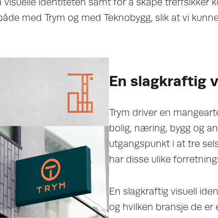
n visuelle identiteten samt for å skape treffsikker
åde med Trym og med Teknobygg, slik at vi kunne 
En slagkraftig v
Trym driver en mangearte
bolig, næring, bygg og an
utgangspunkt i at tre selsk
har disse ulike forretni
En slagkraftig visuell ide
og hvilken bransje de er e