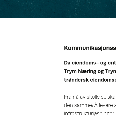
Kommunikasjonsstr
Da eiendoms- og ent
Trym Næring og Trym
trøndersk eiendomse
Fra nå av skulle selsk
den samme: Å levere at
infrastrukturløsninge