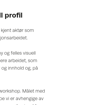
l profil
 kjent aktør som
jonsarbeidet.
 og felles visuell
dere arbeidet, som
r og innhold og, på
n workshop. Målet med
noe vi er avhengige av