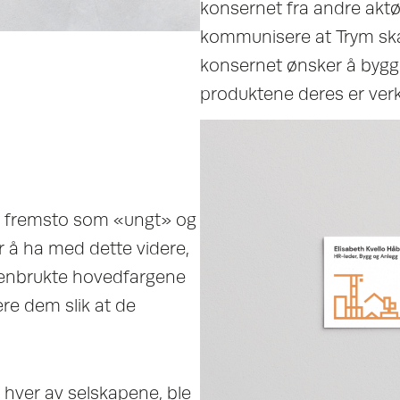
konsernet fra andre aktø
kommunisere at Trym sk
konsernet ønsker å bygg
produktene deres er verk
n fremsto som «ungt» og
r å ha med dette videre,
jenbrukte hovedfargene
ere dem slik at de
r hver av selskapene, ble