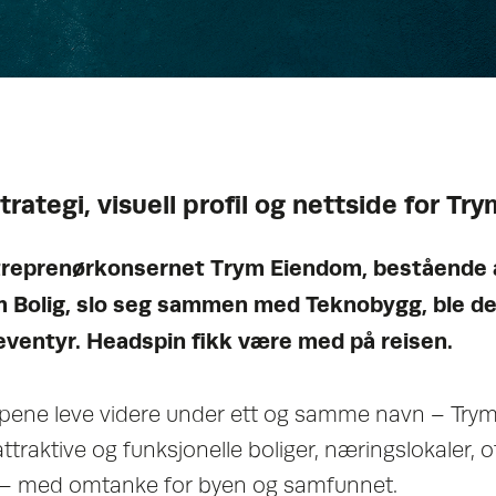
ategi, visuell profil og nettside for Try
reprenørkonsernet Trym Eiendom, bestående 
 Bolig, slo seg sammen med Teknobygg, ble det
ventyr. Headspin fikk være med på reisen.
apene leve videre under ett og samme navn – Trym.
traktive og funksjonelle boliger, næringslokaler, o
r – med omtanke for byen og samfunnet.