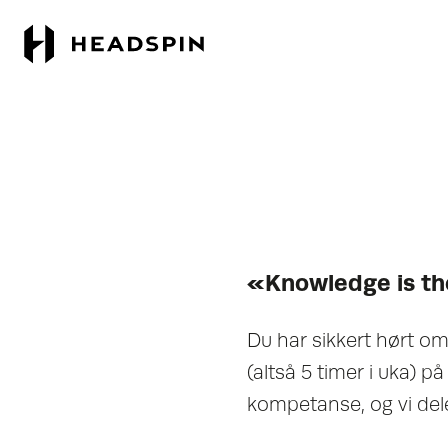
Gå
Gå
til
til
hovedinnhold
forsiden
«Knowledge is t
Du har sikkert hørt o
(altså 5 timer i uka) p
kompetanse, og vi del