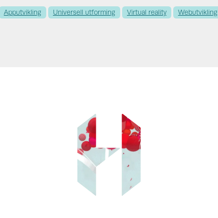
Apputvikling
Universell utforming
Virtual reality
Webutvikling