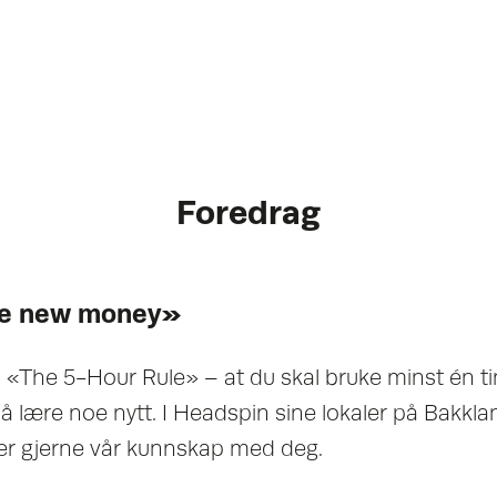
Foredrag
he new money»
m «The 5-Hour Rule» – at du skal bruke minst én t
å å lære noe nytt. I Headspin sine lokaler på Bakkl
er gjerne vår kunnskap med deg.