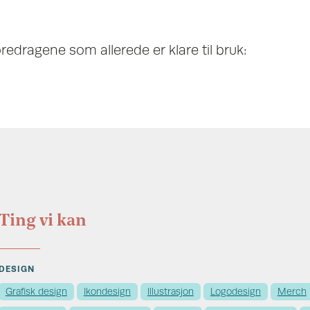
redragene som allerede er klare til bruk:
Ting vi kan
DESIGN
Grafisk design
Ikondesign
Illustrasjon
Logodesign
Merch