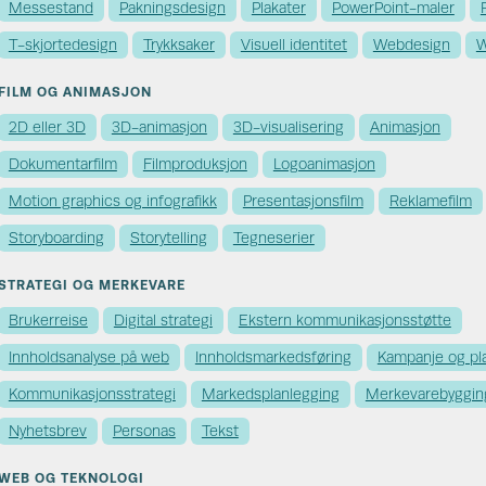
Messestand
Pakningsdesign
Plakater
PowerPoint-maler
T-skjortedesign
Trykksaker
Visuell identitet
Webdesign
W
FILM OG ANIMASJON
2D eller 3D
3D-animasjon
3D-visualisering
Animasjon
Dokumentarfilm
Filmproduksjon
Logoanimasjon
Motion graphics og infografikk
Presentasjonsfilm
Reklamefilm
Storyboarding
Storytelling
Tegneserier
STRATEGI OG MERKEVARE
Brukerreise
Digital strategi
Ekstern kommunikasjons­støtte
Innholdsanalyse på web
Innholds­markedsføring
Kampanje og pl
Kommunikasjons­strategi
Markedsplanlegging
Merkevare­byggin
Nyhetsbrev
Personas
Tekst
WEB OG TEKNOLOGI