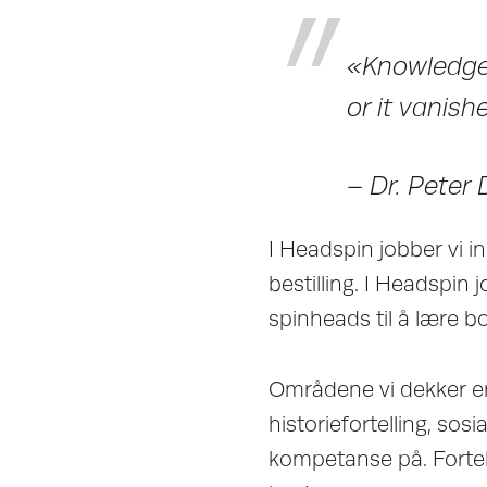
«Knowledge 
or it vanish
– Dr. Peter
I Headspin jobber vi 
bestilling. I Headspin
spinheads til å lære b
Områdene vi dekker er:
historiefortelling, sos
kompetanse på. Fortell