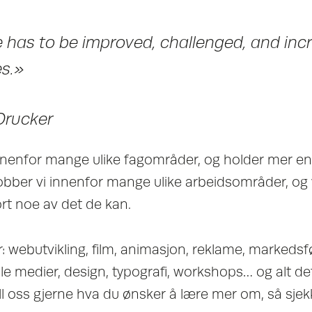
has to be improved, challenged, and inc
es.»
 Drucker
innenfor mange ulike fagområder, og holder mer en
 jobber vi innenfor mange ulike arbeidsområder, og 
ort noe av det de kan.
 webutvikling, film, animasjon, reklame, markedsføri
iale medier, design, typografi, workshops… og alt de
 oss gjerne hva du ønsker å lære mer om, så sjekk