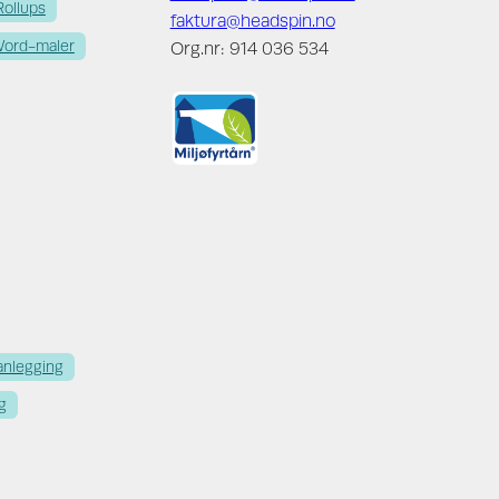
Rollups
faktura@headspin.no
ord-maler
Org.nr: 914 036 534
anlegging
g