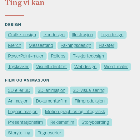
Ting vi kan
DESIGN
Grafisk design
Ikondesign
Illustrasjon
Logodesign
Merch
Messestand
Pakningsdesign
Plakater
PowerPoint-maler
Rollups
T-skjortedesign
Trykksaker
Visuell identitet
Webdesign
Word-maler
FILM OG ANIMASJON
2D eller 3D
3D-animasjon
3D-visualisering
Animasjon
Dokumentarfilm
Filmproduksjon
Logoanimasjon
Motion graphics og infografikk
Presentasjonsfilm
Reklamefilm
Storyboarding
Storytelling
Tegneserier