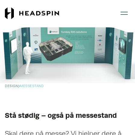
Gå
Gå
til
til
hovedinnhold
forsiden
DESIGN
MESSESTAND
Stå stødig – også på messestand
Skal dere på messe? Vi hjelper dere å