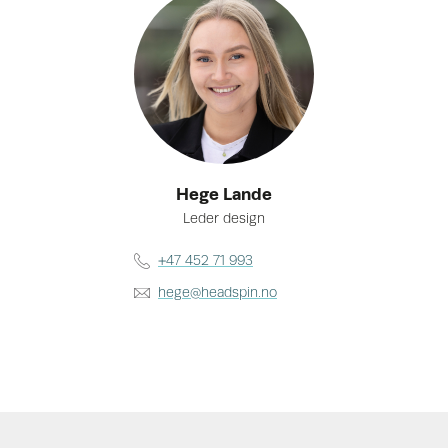
Hege Lande
Leder design
+47 452 71 993
hege@headspin.no