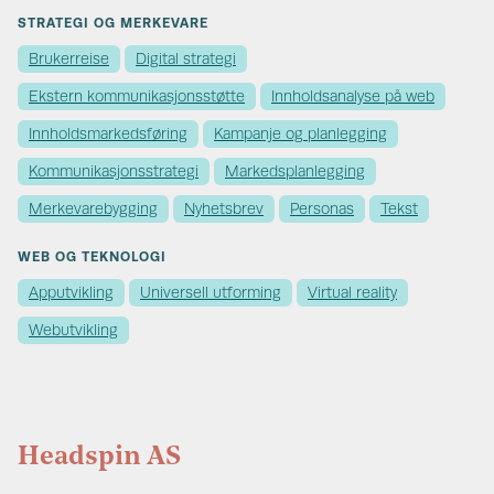
STRATEGI OG MERKEVARE
Brukerreise
Digital strategi
Ekstern kommunikasjons­støtte
Innholdsanalyse på web
Innholds­markedsføring
Kampanje og planlegging
Kommunikasjons­strategi
Markedsplanlegging
Merkevare­bygging
Nyhetsbrev
Personas
Tekst
WEB OG TEKNOLOGI
Apputvikling
Universell utforming
Virtual reality
Webutvikling
Headspin AS