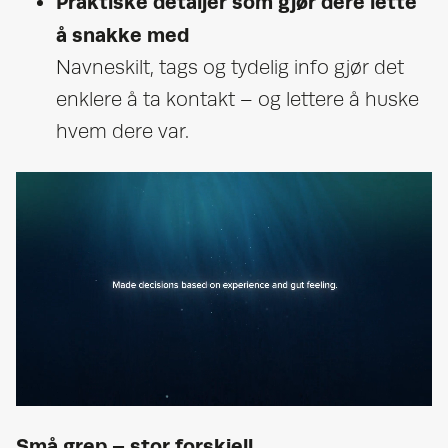
Praktiske detaljer som gjør dere lette
å snakke med
Navneskilt, tags og tydelig info gjør det
enklere å ta kontakt – og lettere å huske
hvem dere var.
Små grep – stor forskjell