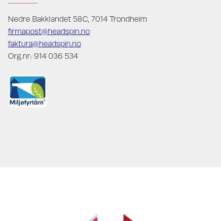
Nedre Bakklandet 58C, 7014 Trondheim
firmapost@headspin.no
faktura@headspin.no
Org.nr: 914 036 534