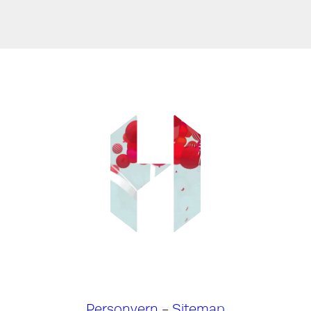
Personvern
-
Sitemap