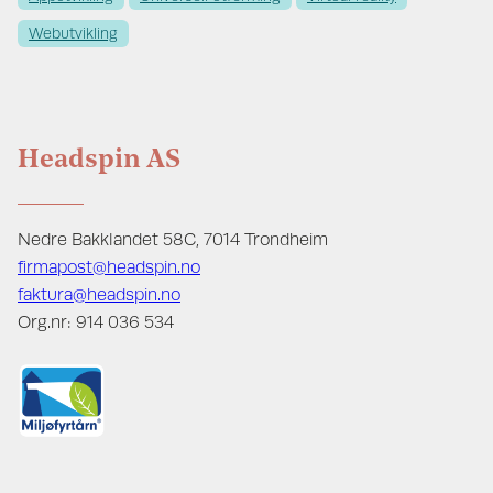
Webutvikling
Headspin AS
Nedre Bakklandet 58C, 7014 Trondheim
firmapost@headspin.no
faktura@headspin.no
Org.nr: 914 036 534