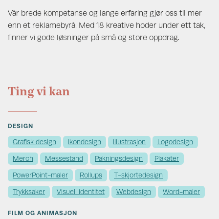
Vår brede kompetanse og lange erfaring gjør oss til mer
enn et reklamebyrå. Med 18 kreative hoder under ett tak,
finner vi gode løsninger på små og store oppdrag.
Ting vi kan
DESIGN
Grafisk design
Ikondesign
Illustrasjon
Logodesign
Merch
Messestand
Pakningsdesign
Plakater
PowerPoint-maler
Rollups
T-skjortedesign
Trykksaker
Visuell identitet
Webdesign
Word-maler
FILM OG ANIMASJON