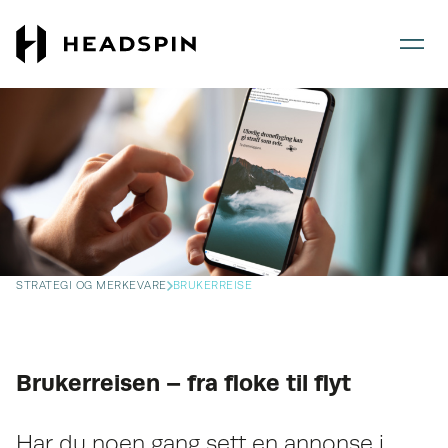
Gå
Gå
til
til
hovedinnhold
forsiden
STRATEGI OG MERKEVARE
BRUKERREISE
Brukerreisen – fra floke til flyt
Har du noen gang sett en annonse i