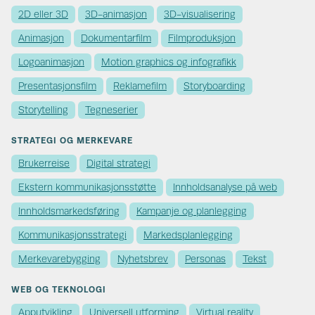
2D eller 3D
3D-animasjon
3D-visualisering
Animasjon
Dokumentarfilm
Filmproduksjon
Logoanimasjon
Motion graphics og infografikk
Presentasjonsfilm
Reklamefilm
Storyboarding
Storytelling
Tegneserier
STRATEGI OG MERKEVARE
Brukerreise
Digital strategi
Ekstern kommunikasjons­støtte
Innholdsanalyse på web
Innholds­markedsføring
Kampanje og planlegging
Kommunikasjons­strategi
Markedsplanlegging
Merkevare­bygging
Nyhetsbrev
Personas
Tekst
WEB OG TEKNOLOGI
Apputvikling
Universell utforming
Virtual reality