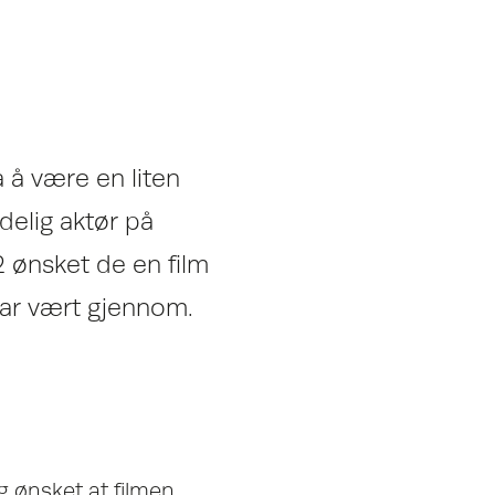
a å være en liten
ydelig aktør på
2 ønsket de en film
har vært gjennom.
g ønsket at filmen