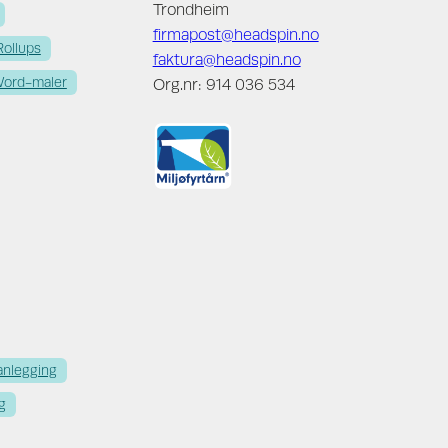
Trondheim
firmapost@headspin.no
Rollups
faktura@headspin.no
ord-maler
Org.nr: 914 036 534
anlegging
g