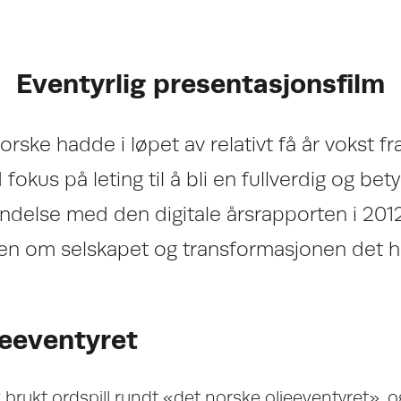
Eventyrlig presentasjonsfilm
rske hadde i løpet av relativt få år vokst fr
okus på leting til å bli en fullverdig og bet
bindelse med den digitale årsrapporten i 201
rien om selskapet og transformasjonen det 
jeeventyret
brukt ordspill rundt «det norske oljeeventyret», o