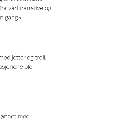
or vårt narrative og
en gang».
ed jetter og troll.
rasjonene ble
belønnet med
e