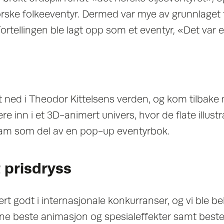
orske folkeeventyr. Dermed var mye av grunnlaget f
 Fortellingen ble lagt opp som et eventyr, «Det var 
t ned i Theodor Kittelsens verden, og kom tilbake m
re inn i et 3D-animert univers, hvor de flate illust
fram som del av en pop-up eventyrbok.
 prisdryss
rt godt i internasjonale konkurranser, og vi ble 
iene beste animasjon og spesialeffekter samt best