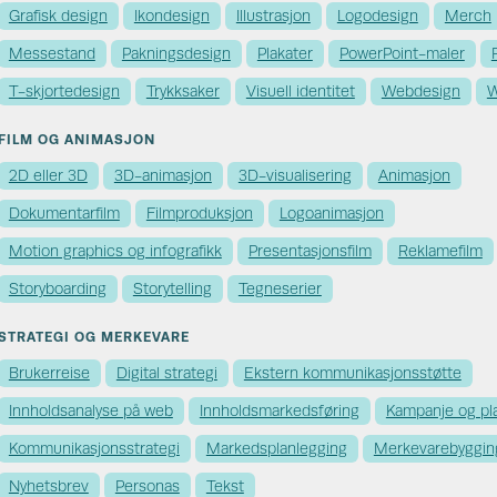
Grafisk design
Ikondesign
Illustrasjon
Logodesign
Merch
Messestand
Pakningsdesign
Plakater
PowerPoint-maler
T-skjortedesign
Trykksaker
Visuell identitet
Webdesign
W
FILM OG ANIMASJON
2D eller 3D
3D-animasjon
3D-visualisering
Animasjon
Dokumentarfilm
Filmproduksjon
Logoanimasjon
Motion graphics og infografikk
Presentasjonsfilm
Reklamefilm
Storyboarding
Storytelling
Tegneserier
STRATEGI OG MERKEVARE
Brukerreise
Digital strategi
Ekstern kommunikasjons­støtte
Innholdsanalyse på web
Innholds­markedsføring
Kampanje og pl
Kommunikasjons­strategi
Markedsplanlegging
Merkevare­byggin
Nyhetsbrev
Personas
Tekst