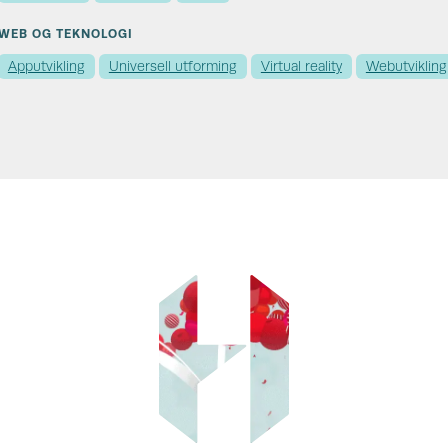
WEB OG TEKNOLOGI
Apputvikling
Universell utforming
Virtual reality
Webutvikling