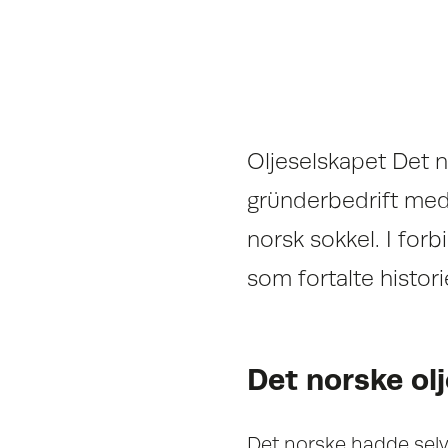
Oljeselskapet Det no
gründerbedrift med f
norsk sokkel. I for
som fortalte histo
Det norske ol
Det norske hadde selv 