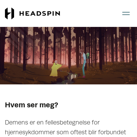
Gå
Gå
til
til
hovedinnhold
forsiden
Hvem ser meg?
Demens er en fellesbetegnelse for
hjernesykdommer som oftest blir forbundet