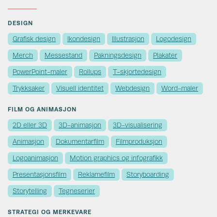
DESIGN
Grafisk design
Ikondesign
Illustrasjon
Logodesign
Merch
Messestand
Pakningsdesign
Plakater
PowerPoint-maler
Rollups
T-skjortedesign
Trykksaker
Visuell identitet
Webdesign
Word-maler
FILM OG ANIMASJON
2D eller 3D
3D-animasjon
3D-visualisering
Animasjon
Dokumentarfilm
Filmproduksjon
Logoanimasjon
Motion graphics og infografikk
Presentasjonsfilm
Reklamefilm
Storyboarding
Storytelling
Tegneserier
STRATEGI OG MERKEVARE