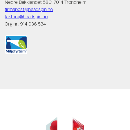
Nedre Bakklandet 58C, 7014 Trondheim
firmapost@headspin.no
faktura@headspin.no
Org.nr: 914 036 534