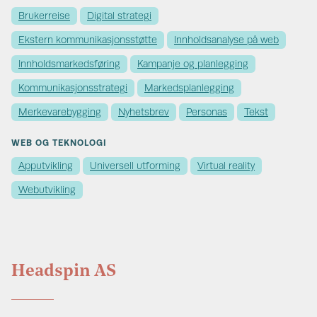
Brukerreise
Digital strategi
Ekstern kommunikasjons­støtte
Innholdsanalyse på web
Innholds­markedsføring
Kampanje og planlegging
Kommunikasjons­strategi
Markedsplanlegging
Merkevare­bygging
Nyhetsbrev
Personas
Tekst
WEB OG TEKNOLOGI
Apputvikling
Universell utforming
Virtual reality
Webutvikling
Headspin AS