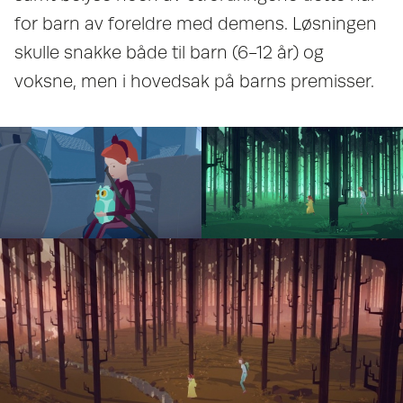
for barn av foreldre med demens. Løsningen
skulle snakke både til barn (6-12 år) og
voksne, men i hovedsak på barns premisser.