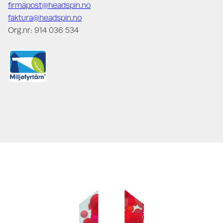
firmapost@headspin.no
faktura@headspin.no
Org.nr: 914 036 534