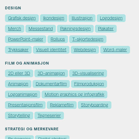
DESIGN
Grafisk design
Ikondesign
Illustrasjon
Logodesign
Merch
Messestand
Pakningsdesign
Plakater
PowerPoint-maler
Rollups
T-skjortedesign
Trykksaker
Visuell identitet
Webdesign
Word-maler
FILM OG ANIMASJON
2D eller 3D
3D-animasjon
3D-visualisering
Animasjon
Dokumentarfilm
Filmproduksjon
Logoanimasjon
Motion graphics og infografikk
Presentasjonsfilm
Reklamefilm
Storyboarding
Storytelling
Tegneserier
STRATEGI OG MERKEVARE