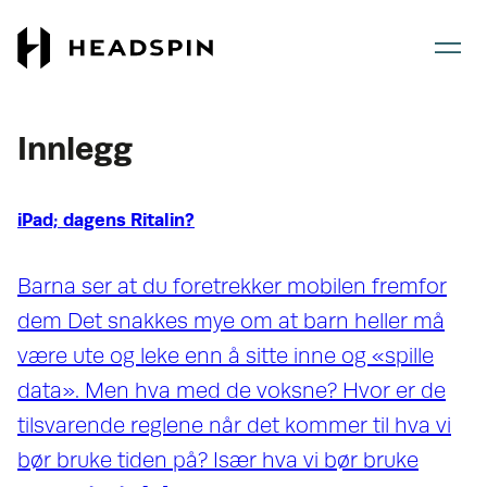
Gå
Gå
til
til
hovedinnhold
forsiden
Innlegg
iPad; dagens Ritalin?
Barna ser at du foretrekker mobilen fremfor
dem Det snakkes mye om at barn heller må
være ute og leke enn å sitte inne og «spille
data». Men hva med de voksne? Hvor er de
tilsvarende reglene når det kommer til hva vi
bør bruke tiden på? Især hva vi bør bruke