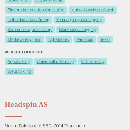
Brukerreise
Digital strategi
Ekstern kommunikasjons­støtte
Innholdsanalyse på web
Innholds­markedsføring
Kampanje og planlegging
Kommunikasjons­strategi
Markedsplanlegging
Merkevare­bygging
Nyhetsbrev
Personas
Tekst
WEB OG TEKNOLOGI
Apputvikling
Universell utforming
Virtual reality
Webutvikling
Headspin AS
Nedre Bakklandet 58C, 7014 Trondheim