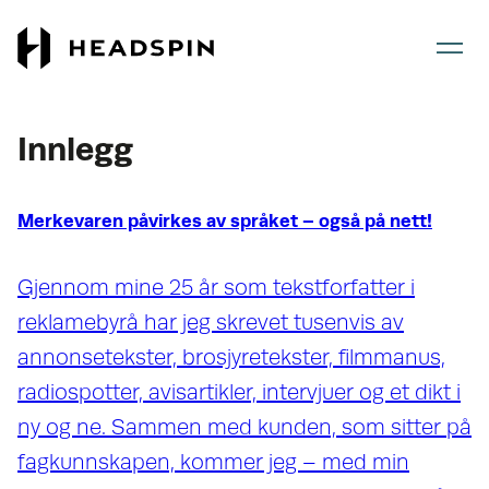
Gå
Gå
til
til
hovedinnhold
forsiden
Innlegg
Merkevaren påvirkes av språket – også på nett!
Gjennom mine 25 år som tekstforfatter i
reklamebyrå har jeg skrevet tusenvis av
annonsetekster, brosjyretekster, filmmanus,
radiospotter, avisartikler, intervjuer og et dikt i
ny og ne. Sammen med kunden, som sitter på
fagkunnskapen, kommer jeg – med min