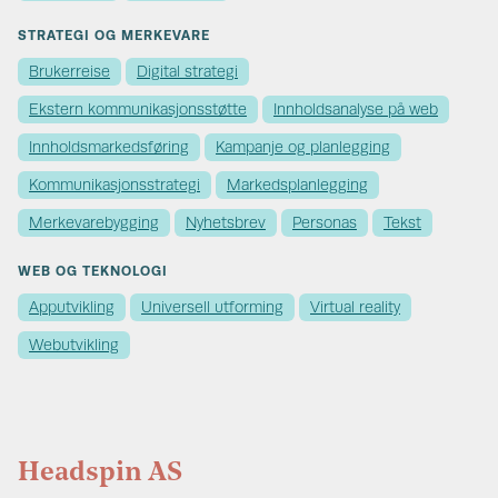
STRATEGI OG MERKEVARE
Brukerreise
Digital strategi
Ekstern kommunikasjons­støtte
Innholdsanalyse på web
Innholds­markedsføring
Kampanje og planlegging
Kommunikasjons­strategi
Markedsplanlegging
Merkevare­bygging
Nyhetsbrev
Personas
Tekst
WEB OG TEKNOLOGI
Apputvikling
Universell utforming
Virtual reality
Webutvikling
Headspin AS