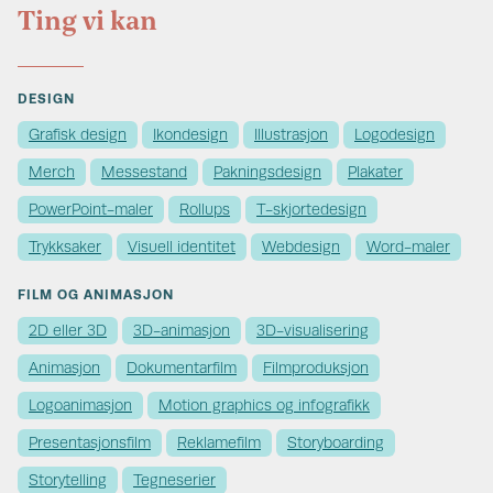
Ting vi kan
DESIGN
Grafisk design
Ikondesign
Illustrasjon
Logodesign
Merch
Messestand
Pakningsdesign
Plakater
PowerPoint-maler
Rollups
T-skjortedesign
Trykksaker
Visuell identitet
Webdesign
Word-maler
FILM OG ANIMASJON
2D eller 3D
3D-animasjon
3D-visualisering
Animasjon
Dokumentarfilm
Filmproduksjon
Logoanimasjon
Motion graphics og infografikk
Presentasjonsfilm
Reklamefilm
Storyboarding
Storytelling
Tegneserier