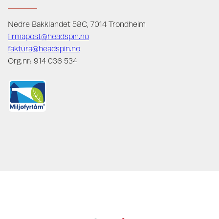
Nedre Bakklandet 58C, 7014 Trondheim
firmapost@headspin.no
faktura@headspin.no
Org.nr: 914 036 534