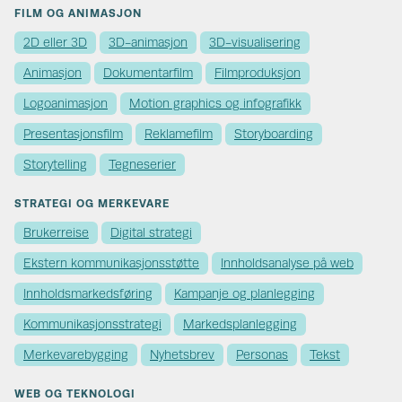
FILM OG ANIMASJON
2D eller 3D
3D-animasjon
3D-visualisering
Animasjon
Dokumentarfilm
Filmproduksjon
Logoanimasjon
Motion graphics og infografikk
Presentasjonsfilm
Reklamefilm
Storyboarding
Storytelling
Tegneserier
STRATEGI OG MERKEVARE
Brukerreise
Digital strategi
Ekstern kommunikasjons­støtte
Innholdsanalyse på web
Innholds­markedsføring
Kampanje og planlegging
Kommunikasjons­strategi
Markedsplanlegging
Merkevare­bygging
Nyhetsbrev
Personas
Tekst
WEB OG TEKNOLOGI