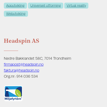
Apputvikling
Universell utforming
Virtual reality
Webutvikling
Headspin AS
Nedre Bakklandet 58C, 7014 Trondheim
firmapost@headspin.no
faktura@headspin.no
Org.nr: 914 036 534