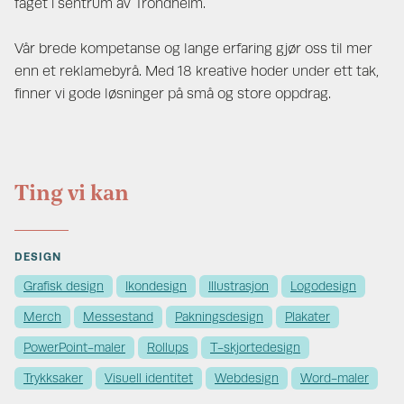
faget i sentrum av Trondheim.
Vår brede kompetanse og lange erfaring gjør oss til mer
enn et reklamebyrå. Med 18 kreative hoder under ett tak,
finner vi gode løsninger på små og store oppdrag.
Ting vi kan
DESIGN
Grafisk design
Ikondesign
Illustrasjon
Logodesign
Merch
Messestand
Pakningsdesign
Plakater
PowerPoint-maler
Rollups
T-skjortedesign
Trykksaker
Visuell identitet
Webdesign
Word-maler