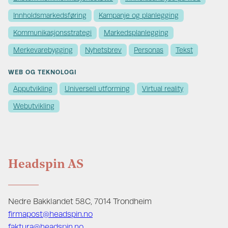
Innholds­markedsføring
Kampanje og planlegging
Kommunikasjons­strategi
Markedsplanlegging
Merkevare­bygging
Nyhetsbrev
Personas
Tekst
WEB OG TEKNOLOGI
Apputvikling
Universell utforming
Virtual reality
Webutvikling
Headspin AS
Nedre Bakklandet 58C, 7014 Trondheim
firmapost@headspin.no
faktura@headspin.no