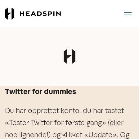
Gå
Gå
til
til
hovedinnhold
forsiden
Twitter for dummies
Du har opprettet konto, du har tastet
«Tester Twitter for første gang» (eller
noe lignende!) og klikket «Update». Og