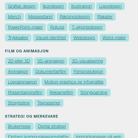
Grafisk design
Ikondesign
Illustrasjon
Logodesign
Merch
Messestand
Pakningsdesign
Plakater
PowerPoint-maler
Rollups
T-skjortedesign
Trykksaker
Visuell identitet
Webdesign
Word-maler
FILM OG ANIMASJON
2D eller 3D
3D-animasjon
3D-visualisering
Animasjon
Dokumentarfilm
Filmproduksjon
Logoanimasjon
Motion graphics og infografikk
Presentasjonsfilm
Reklamefilm
Storyboarding
Storytelling
Tegneserier
STRATEGI OG MERKEVARE
Brukerreise
Digital strategi
Ekstern kommunikasjons­støtte
Innholdsanalyse på web