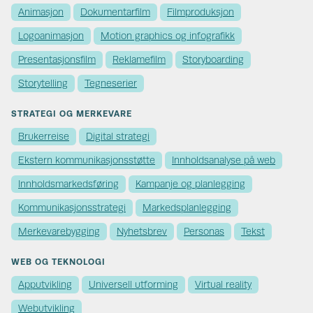
Animasjon
Dokumentarfilm
Filmproduksjon
Logoanimasjon
Motion graphics og infografikk
Presentasjonsfilm
Reklamefilm
Storyboarding
Storytelling
Tegneserier
STRATEGI OG MERKEVARE
Brukerreise
Digital strategi
Ekstern kommunikasjons­støtte
Innholdsanalyse på web
Innholds­markedsføring
Kampanje og planlegging
Kommunikasjons­strategi
Markedsplanlegging
Merkevare­bygging
Nyhetsbrev
Personas
Tekst
WEB OG TEKNOLOGI
Apputvikling
Universell utforming
Virtual reality
Webutvikling