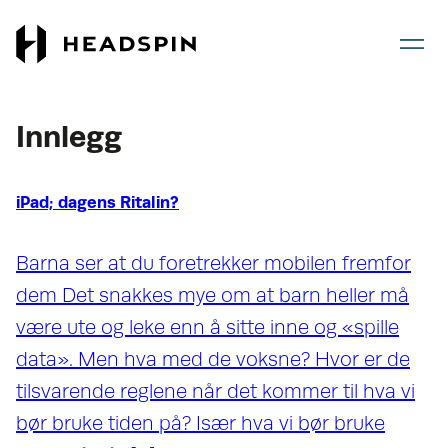
Gå
Gå
til
til
hovedinnhold
forsiden
Innlegg
iPad; dagens Ritalin?
Barna ser at du foretrekker mobilen fremfor
dem Det snakkes mye om at barn heller må
være ute og leke enn å sitte inne og «spille
data». Men hva med de voksne? Hvor er de
tilsvarende reglene når det kommer til hva vi
bør bruke tiden på? Især hva vi bør bruke