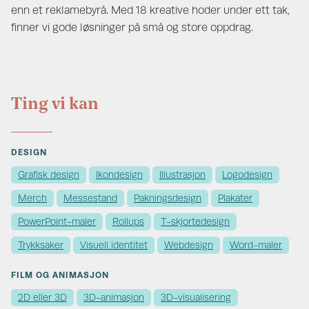
enn et reklamebyrå. Med 18 kreative hoder under ett tak,
finner vi gode løsninger på små og store oppdrag.
Ting vi kan
DESIGN
Grafisk design
Ikondesign
Illustrasjon
Logodesign
Merch
Messestand
Pakningsdesign
Plakater
PowerPoint-maler
Rollups
T-skjortedesign
Trykksaker
Visuell identitet
Webdesign
Word-maler
FILM OG ANIMASJON
2D eller 3D
3D-animasjon
3D-visualisering