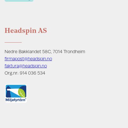
Headspin AS
Nedre Bakklandet 58C, 7014 Trondheim
firmapost@headspin.no
faktura@headspin.no
Org.nr: 914 036 534