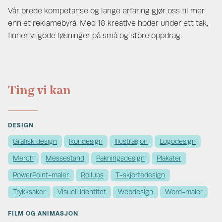
Vår brede kompetanse og lange erfaring gjør oss til mer
enn et reklamebyrå. Med 18 kreative hoder under ett tak,
finner vi gode løsninger på små og store oppdrag.
Ting vi kan
DESIGN
Grafisk design
Ikondesign
Illustrasjon
Logodesign
Merch
Messestand
Pakningsdesign
Plakater
PowerPoint-maler
Rollups
T-skjortedesign
Trykksaker
Visuell identitet
Webdesign
Word-maler
FILM OG ANIMASJON