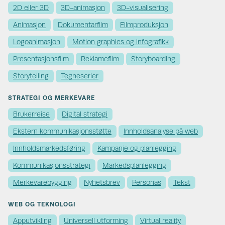
2D eller 3D
3D-animasjon
3D-visualisering
Animasjon
Dokumentarfilm
Filmproduksjon
Logoanimasjon
Motion graphics og infografikk
Presentasjonsfilm
Reklamefilm
Storyboarding
Storytelling
Tegneserier
STRATEGI OG MERKEVARE
Brukerreise
Digital strategi
Ekstern kommunikasjons­støtte
Innholdsanalyse på web
Innholds­markedsføring
Kampanje og planlegging
Kommunikasjons­strategi
Markedsplanlegging
Merkevare­bygging
Nyhetsbrev
Personas
Tekst
WEB OG TEKNOLOGI
Apputvikling
Universell utforming
Virtual reality