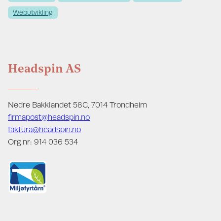
Webutvikling
Headspin AS
Nedre Bakklandet 58C, 7014 Trondheim
firmapost@headspin.no
faktura@headspin.no
Org.nr: 914 036 534