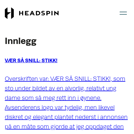
Gå
Gå
til
til
hovedinnhold
forsiden
Innlegg
VÆR SÅ SNILL: STIKK!
Overskriften var: VÆR SÅ SNILL: STIKK!, som
sto under bildet av en alvorlig, relativt ung
dame som så meg rett inn i øynene.
Avsenderens logo var tydelig, men likevel
diskret og elegant plantet nederst i annonsen
på en måte som gjorde at jeg oppdaget den