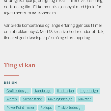
strategi, kampanje, design og tekst – til 3D-visualisering,
nettside og film. Et kommunikasjonsbyrå med hjerte for
faget i sentrum av Trondheim.
Vår brede kompetanse og lange erfaring gjør oss til mer
enn et reklamebyrå. Med 18 kreative hoder under ett tak,
finner vi gode løsninger på små og store oppdrag.
Ting vi kan
DESIGN
Grafisk design
Ikondesign
Illustrasjon
Logodesign
Merch
Messestand
Pakningsdesign
Plakater
PowerPoint-maler
Rollups
T-skjortedesign