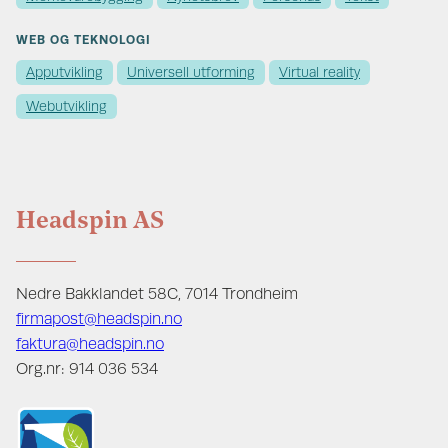
WEB OG TEKNOLOGI
Apputvikling
Universell utforming
Virtual reality
Webutvikling
Headspin AS
Nedre Bakklandet 58C, 7014 Trondheim
firmapost@headspin.no
faktura@headspin.no
Org.nr: 914 036 534