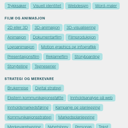
Trykksaker
Visuell identitet
Webdesign
Word-maler
FILM OG ANIMASJON
2D eller 3D
3D-animasjon
3D-visualisering
Animasjon
Dokumentarfilm
Filmproduksjon
Logoanimasjon
Motion graphics og infografikk
Presentasjonsfilm
Reklamefilm
Storyboarding
Storytelling
Tegneserier
STRATEGI OG MERKEVARE
Brukerreise
Digital strategi
Ekstern kommunikasjons­støtte
Innholdsanalyse på web
Innholds­markedsføring
Kampanje og planlegging
Kommunikasjons­strategi
Markedsplanlegging
Merkevare­bygging
Nyhetsbrev
Personas
Tekst