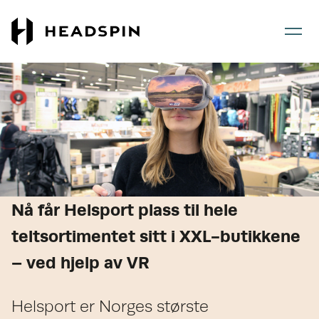
Gå
Gå
til
til
hovedinnhold
forsiden
Nå får Helsport plass til hele
teltsortimentet sitt i XXL-butikkene
– ved hjelp av VR
Helsport er Norges største