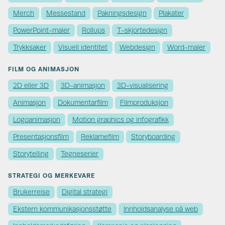
Merch
Messestand
Pakningsdesign
Plakater
PowerPoint-maler
Rollups
T-skjortedesign
Trykksaker
Visuell identitet
Webdesign
Word-maler
FILM OG ANIMASJON
2D eller 3D
3D-animasjon
3D-visualisering
Animasjon
Dokumentarfilm
Filmproduksjon
Logoanimasjon
Motion graphics og infografikk
Presentasjonsfilm
Reklamefilm
Storyboarding
Storytelling
Tegneserier
STRATEGI OG MERKEVARE
Brukerreise
Digital strategi
Ekstern kommunikasjons­støtte
Innholdsanalyse på web