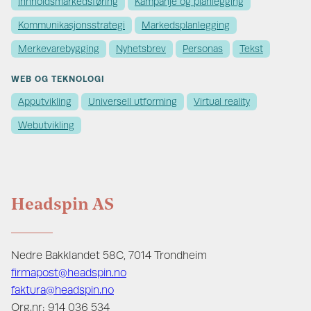
Innholds­markedsføring
Kampanje og planlegging
Kommunikasjons­strategi
Markedsplanlegging
Merkevare­bygging
Nyhetsbrev
Personas
Tekst
WEB OG TEKNOLOGI
Apputvikling
Universell utforming
Virtual reality
Webutvikling
Headspin AS
Nedre Bakklandet 58C, 7014 Trondheim
firmapost@headspin.no
faktura@headspin.no
Org.nr: 914 036 534