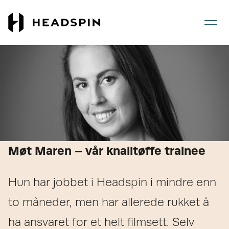
Gå
Gå
til
til
hovedinnhold
forsiden
Møt Maren – vår knalltøffe trainee
Hun har jobbet i Headspin i mindre enn
to måneder, men har allerede rukket å
ha ansvaret for et helt filmsett. Selv